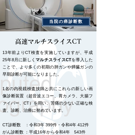
当院の癌診断数
高速マルチスライスCT
13年前よりCT検査を実施していますが、平成
25年8月に新しく
マルチスライスCT
を導入した
ことで、より多くの初期の肺ガンや膵臓ガンの
早期診断が可能になりました。
1名の内視鏡検査技師と共にこれらの新しい画
像診断装置（超音波エコー、胃カメラ、大腸フ
ァイバー、CT）を用い、苦痛の少ない正確な検
査、診断、治療に努めています。
CT診断数 ：令和3年 399件・令和4年 412件
がん診断数 ：平成16年から令和4年 543件