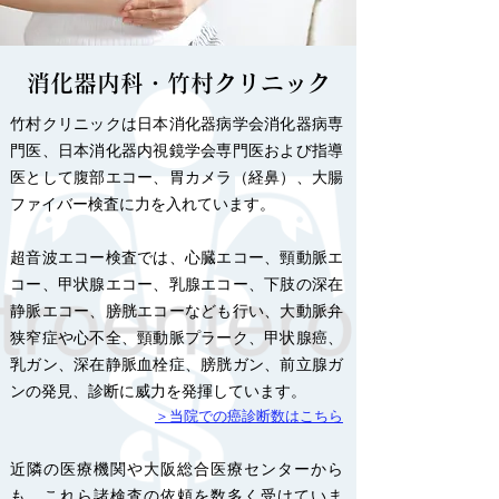
消化器内科・竹村クリニック
竹村クリニックは日本消化器病学会消化器病専
門医、日本消化器内視鏡学会専門医および指導
医として腹部エコー、胃カメラ（経鼻）、大腸
ファイバー検査に力を入れています。
超音波エコー検査では、心臓エコー、頸動脈エ
コー、甲状腺エコー、乳腺エコー、下肢の深在
静脈エコー、膀胱エコーなども行い、大動脈弁
狭窄症や心不全、頸動脈プラーク、甲状腺癌、
乳ガン、深在静脈血栓症、膀胱ガン、前立腺ガ
ンの発見、診断に威力を発揮しています。
＞当院での癌診断数はこちら
近隣の医療機関や大阪総合医療センターから
も、これら諸検査の依頼を数多く受けていま