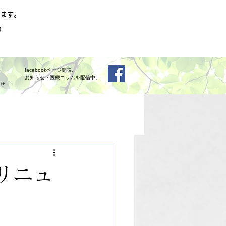
06-6921-3541
☎
ります。
0
mailお問い合わせ
facebookページ開設。
お知らせ・医療コラムを配信中。
わせ
リニュ
。