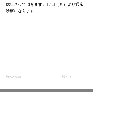
休診させて頂きます。17日（月）より通常
診察になります。
Previous
Next
・消化器内科
・総合内科 ［循環器内科 他内科全般］
・総合診療科
〒534-0021 大阪府大阪市都島区都島本通3-7-8
TEL
06-6921-3541